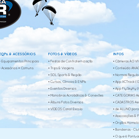
EQPs. & ACESSÓRIOS
FOTOS & VÍDEOS
INFOS
• Equipamentos Principais
• Festas de Confraternização
• Câmeras AO VIV
• Acessórios + Comuns
• Trips & Viagens
• Conteúdo ANAC
• SOL Sports & Região
• Normas Regulam
• Cursos, Clínicas & ENPIs
• App XCTrack (G
• Eventos Diversos
• App FlySkyHy (
• Manobras Acrobáticas & Conexões
• CATEGORIAS Ae
• Álbuns Fotos Diversos
• CADASTROS Ae
• VÍDEOS Canal Escola
• de ALUNO para 
• Associações &
• Órgãos Homol
• Bandeiras - Cl
• O que é Pontu