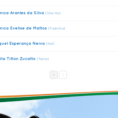
nica Arantes da Silva
(She-Ha)
nica Evelise de Mattos
(Fadinha)
quel Esperança Neiva
(Kel)
lita Titton Zucatto
(Talita)
1
2