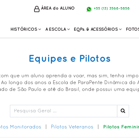
ÁREA do ALUNO
+55 (13) 3568-5858
HISTÓRICOS
A ESCOLA
EQPs. & ACESSÓRIOS
FOTOS
• Histórico do Esporte
• Cursos Propostos
• Equipamentos Principais
• Festas
• Histórico do Clube
• Diferenciais Escola
• Acessórios + Comuns
• Trips 
• Histórico da Escola
✓ Curso ParaPente (PG)
• SOL S
Equipes e Pilotos
✓ Curso ParaMotor (PPG)
• Cursos
✓ Curso Voo Duplo (PG) -
• Evento
Check
• Manob
com que um aluno aprenda a voar, mas sim, tenha impo
✓ Curso ParaPente -
Conexõ
Reciclagem
. Ao longo dos anos a Escola de ParaPente Dinâmica do
• Álbuns
• Voo Duplo de Parapente
tado de São Paulo e até do Brasil, onde possui uma equ
• VÍDEOS
(Tandem)
• Equipe e Pilotos (BUSCA) 🔍
• Alunos em Curso 🔒
• Política de Privacidade
Pilotos Femini
otos Monitorados
|
Pilotos Veteranos
|