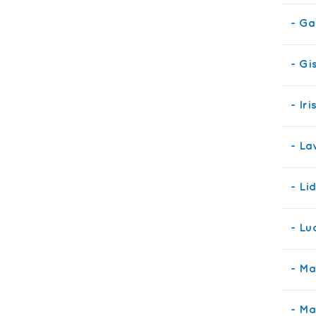
- Ga
- Gi
- Ir
- La
- Li
- Lu
- Ma
- Ma