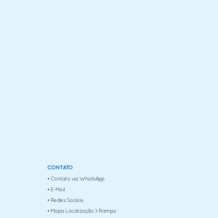
CONTATO
• Contato via WhatsApp
• E-Mail
• Redes Sociais
• Mapa Localização > Rampa