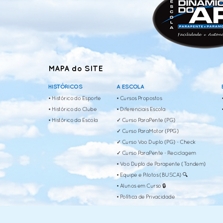
MAPA do SITE
HISTÓRICOS
A ESCOLA
• Histórico do Esporte
• Cursos Propostos
• Histórico do Clube
• Diferenciais Escola
• Histórico da Escola
✓ Curso ParaPente (PG)
✓ Curso ParaMotor (PPG)
✓ Curso Voo Duplo (PG) - Check
✓ Curso ParaPente - Reciclagem
• Voo Duplo de Parapente (Tandem)
• Equipe e Pilotos (BUSCA) 🔍
• Alunos em Curso 🔒
• Política de Privacidade