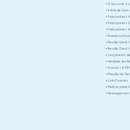
• O Voo Livre, é L
• A Arte de Voar 
• Fabricantes > 
• Fabricantes > 
• Fabricantes > 
• Acessórios Div
• Revisão Geral 
• Revisão Geral 
• Lançamento de
• Validade dos 
• Tutorial > ICOM
• Previsão do T
• Links Diversos
• Matéria sobre 
• Resinagem em A