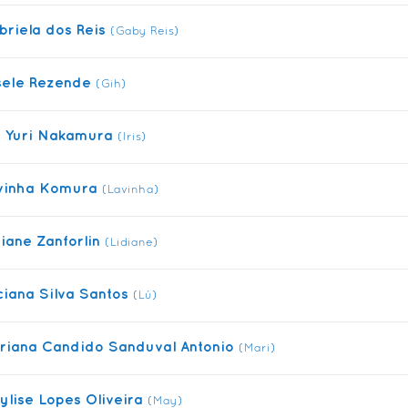
briela dos Reis
(Gaby Reis)
sele Rezende
(Gih)
is Yuri Nakamura
(Iris)
vinha Komura
(Lavinha)
diane Zanforlin
(Lidiane)
ciana Silva Santos
(Lú)
riana Candido Sanduval Antonio
(Mari)
ylise Lopes Oliveira
(May)