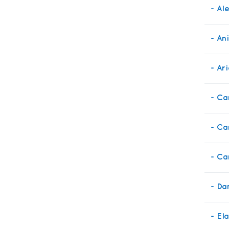
- Al
- An
- Ar
- Ca
- Ca
- Ca
- Da
- El