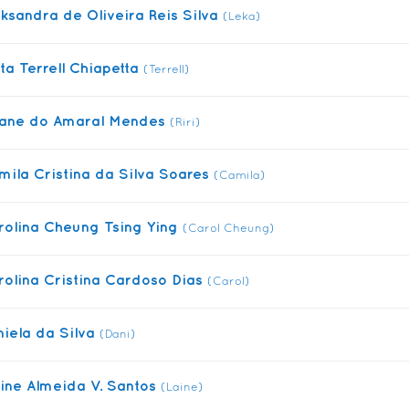
eksandra de Oliveira Reis Silva
(Leka)
ita Terrell Chiapetta
(Terrell)
iane do Amaral Mendes
(Riri)
mila Cristina da Silva Soares
(Camila)
rolina Cheung Tsing Ying
(Carol Cheung)
rolina Cristina Cardoso Dias
(Carol)
niela da Silva
(Dani)
aine Almeida V. Santos
(Laine)