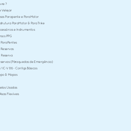
ivre ?
e Velejar
Asas Parapente e ParaMotor
Estrutura ParaMotor & ParaTrike
Acessórios e Instrumentos
ersos PPG
> ParaPentes
> Reservas
 Reserva
Reservas (Páraquedas de Emergência)
 / IC-V 86 - Configs Básicas
empo & Mapas
Velas Usadas
sas Flexíveis