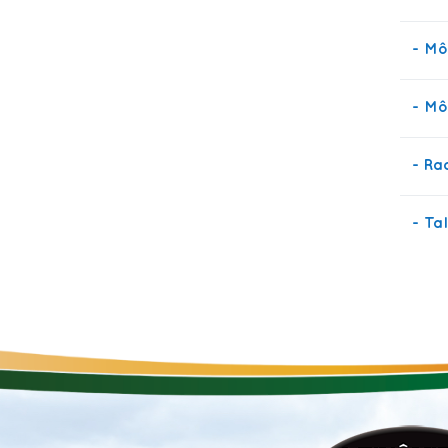
- Mô
- Mô
- Ra
- Ta