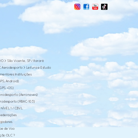
O > São Vicente, SP / Itararé
 Aerodesporto > Leitura e Estudo
entares Instituições
PS, Android)
GPS, iOS)
rodesporto (Aeronaves)
rodesporto (RBAC-103)
NÍVEL 1 / CBVL
 Federações
ogadores
ube de Voo
ação OLC ?