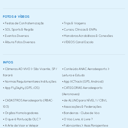
• de ALUNO para NÍVEL 1 / CBVL
• Associações & Federações
FOTOS & VÍDEOS
• Órgãos Homologadores
• Festas de Confraternização
• Trips & Viagens
• Bandeiras - Clube de Voo
• SOL Sports & Região
• Cursos, Clínicas & ENPIs
• O que é Pontuação OLC ?
• Eventos Diversos
• Manobras Acrobáticas & Conexões
• Álbuns Fotos Diversos
• VÍDEOS Canal Escola
• O Voo Livre, é Livre ?
• A Arte de Voar e Velejar
• Fabricantes > Asas Parapente e ParaMotor
INFOS
• Câmeras AO VIVO > São Vicente, SP /
• Conteúdo ANAC Aerodesporto >
• Fabricantes > Estrutura ParaMotor & ParaTrike
Itararé
Leitura e Estudo
• Fabricantes > Acessórios e Instrumentos
• Normas Regulamentares Instituições
• App XCTrack (GPS, Android)
• Acessórios Diversos PPG
• App FlySkyHy (GPS, iOS)
• CATEGORIAS Aerodesporto
(Aeronaves)
• Revisão Geral > ParaPentes
• CADASTROS Aerodesporto (RBAC-
• de ALUNO para NÍVEL 1 / CBVL
• Revisão Geral > Reservas
103)
• Associações & Federações
• Lançamento de Reserva
• Órgãos Homologadores
• Bandeiras - Clube de Voo
• O que é Pontuação OLC ?
• O Voo Livre, é Livre ?
• Validade dos Reservas (Páraquedas de
• A Arte de Voar e Velejar
• Fabricantes > Asas Parapente e
Emergência)