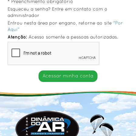
* Preenchimento obrigatório
✓ Curso ParaPente (PG)
Esqueceu a senha? Entre em contato com o
administrador
✓ Curso ParaMotor (PPG)
Entrou nesta área por engano, retorne ao site
"Por
✓ Curso Voo Duplo (PG) - Check
Aqui"
✓ Curso ParaPente - Reciclagem
Atenção:
Acesso somente a pessoas autorizadas.
• Voo Duplo de Parapente (Tandem)
• Equipe e Pilotos (BUSCA) 🔍
• Alunos em Curso 🔒
• Política de Privacidade
Acessar minha conta
EQPs. & ACESSÓRIOS
• Equipamentos Principais
• Acessórios + Comuns
FOTOS & VÍDEOS
• Festas de Confraternização
• Trips & Viagens