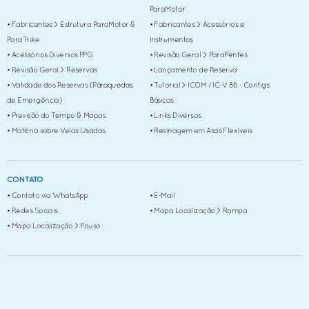
ParaMotor
• Tutorial > ICOM / IC-V 86 - Configs Básicas
• Fabricantes > Estrutura ParaMotor &
• Fabricantes > Acessórios e
• Previsão do Tempo & Mapas
ParaTrike
Instrumentos
• Acessórios Diversos PPG
• Revisão Geral > ParaPentes
• Links Diversos
• Revisão Geral > Reservas
• Lançamento de Reserva
• Matéria sobre Velas Usadas
• Validade dos Reservas (Páraquedas
• Tutorial > ICOM / IC-V 86 - Configs
de Emergência)
• Resinagem em Asas Flexíveis
Básicas
• Previsão do Tempo & Mapas
• Links Diversos
CONTATO
• Matéria sobre Velas Usadas
• Resinagem em Asas Flexíveis
• Contato via WhatsApp
• E-Mail
CONTATO
• Redes Sociais
• Contato via WhatsApp
• E-Mail
• Redes Sociais
• Mapa Localização > Rampa
• Mapa Localização > Rampa
• Mapa Localização > Pouso
• Mapa Localização > Pouso