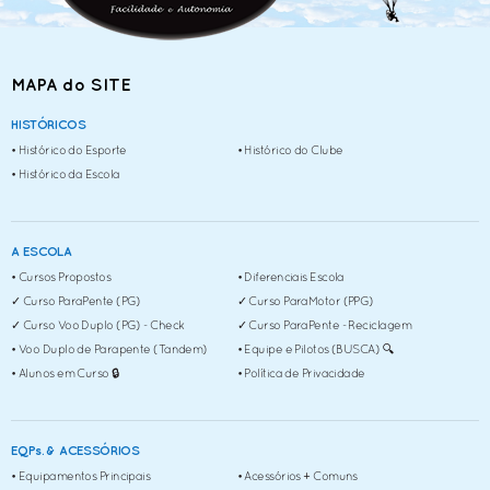
• SOL Sports & Região
• Cursos, Clínicas & ENPIs
MAPA do SITE
• Eventos Diversos
• Manobras Acrobáticas & Conexões
HISTÓRICOS
• Histórico do Esporte
• Histórico do Clube
• Álbuns Fotos Diversos
• Histórico da Escola
• VÍDEOS Canal Escola
INFOS
A ESCOLA
• Câmeras AO VIVO > São Vicente, SP / Itararé
• Cursos Propostos
• Diferenciais Escola
• Conteúdo ANAC Aerodesporto > Leitura e Estudo
✓ Curso ParaPente (PG)
✓ Curso ParaMotor (PPG)
✓ Curso Voo Duplo (PG) - Check
✓ Curso ParaPente - Reciclagem
• Normas Regulamentares Instituições
• Voo Duplo de Parapente (Tandem)
• Equipe e Pilotos (BUSCA) 🔍
• App XCTrack (GPS, Android)
• Alunos em Curso 🔒
• Política de Privacidade
• App FlySkyHy (GPS, iOS)
• CATEGORIAS Aerodesporto (Aeronaves)
EQPs. & ACESSÓRIOS
• CADASTROS Aerodesporto (RBAC-103)
• Equipamentos Principais
• Acessórios + Comuns