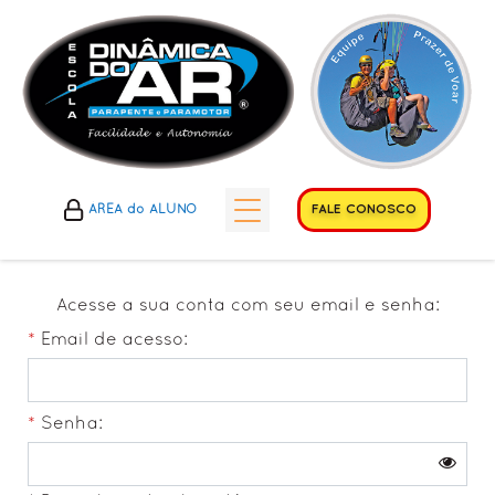
FALE CONOSCO
ÁREA do ALUNO
HISTÓRICOS
Acesse a sua conta com seu email e senha:
• Histórico do Esporte
Email de acesso:
• Histórico do Clube
• Histórico da Escola
Senha:
A ESCOLA
• Cursos Propostos
• Diferenciais Escola