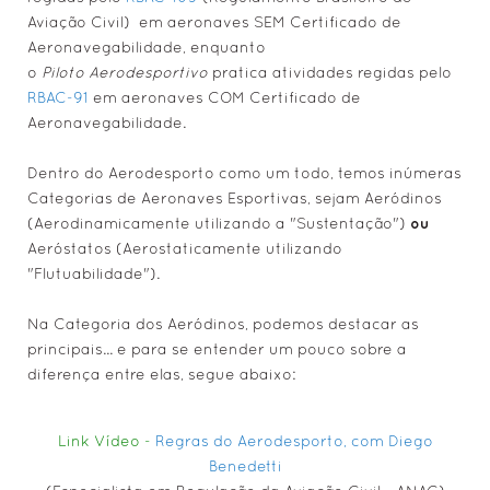
Aviação Civil) em aeronaves SEM Certificado de
✓ Curso ParaPente (PG)
Aeronavegabilidade, enquanto
✓ Curso ParaMotor (PPG)
o
Piloto Aerodesportivo
pratica atividades regidas pelo
✓ Curso Voo Duplo (PG) - Check
RBAC-91
em aeronaves COM Certificado de
Aeronavegabilidade.
✓ Curso ParaPente - Reciclagem
• Voo Duplo de Parapente (Tandem)
Dentro do Aerodesporto como um todo, temos inúmeras
• Equipe e Pilotos (BUSCA) 🔍
Categorias de Aeronaves Esportivas, sejam Aeródinos
ou
(Aerodinamicamente utilizando a "Sustentação")
• Alunos em Curso 🔒
Aeróstatos (Aerostaticamente utilizando
• Política de Privacidade
"Flutuabilidade").
EQPs. & ACESSÓRIOS
Na Categoria dos Aeródinos, podemos destacar as
• Equipamentos Principais
principais... e para se entender um pouco sobre a
• Acessórios + Comuns
diferença entre elas, segue abaixo:
FOTOS & VÍDEOS
Link Vídeo -
Regras do Aerodesporto, com Diego
• Festas de Confraternização
Benedetti
• Trips & Viagens