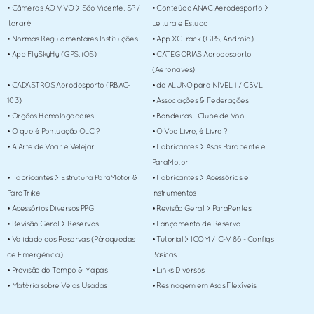
• Câmeras AO VIVO > São Vicente, SP /
• Conteúdo ANAC Aerodesporto >
Itararé
Leitura e Estudo
• Normas Regulamentares Instituições
• App XCTrack (GPS, Android)
• App FlySkyHy (GPS, iOS)
• CATEGORIAS Aerodesporto
(Aeronaves)
• CADASTROS Aerodesporto (RBAC-
• de ALUNO para NÍVEL 1 / CBVL
103)
• Associações & Federações
• Órgãos Homologadores
• Bandeiras - Clube de Voo
• O que é Pontuação OLC ?
• O Voo Livre, é Livre ?
• A Arte de Voar e Velejar
• Fabricantes > Asas Parapente e
ParaMotor
• Fabricantes > Estrutura ParaMotor &
• Fabricantes > Acessórios e
ParaTrike
Instrumentos
• Acessórios Diversos PPG
• Revisão Geral > ParaPentes
• Revisão Geral > Reservas
• Lançamento de Reserva
• Validade dos Reservas (Páraquedas
• Tutorial > ICOM / IC-V 86 - Configs
de Emergência)
Básicas
• Previsão do Tempo & Mapas
• Links Diversos
• Matéria sobre Velas Usadas
• Resinagem em Asas Flexíveis