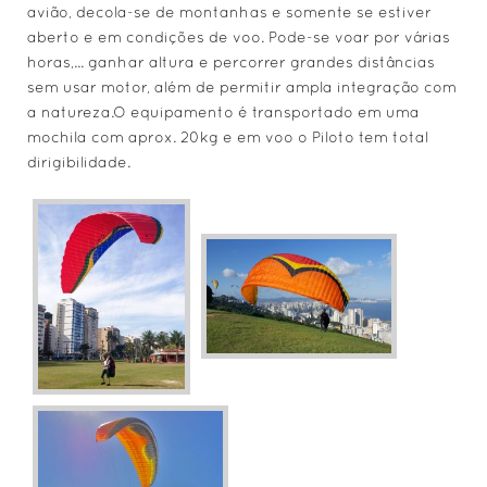
avião, decola-se de montanhas e somente se estiver
• Tutorial > ICOM / IC-V 86 - Configs Básicas
aberto e em condições de voo. Pode-se voar por várias
• Previsão do Tempo & Mapas
horas,... ganhar altura e percorrer grandes distâncias
sem usar motor, além de permitir ampla integração com
• Links Diversos
a natureza.O equipamento é transportado em uma
• Matéria sobre Velas Usadas
mochila com aprox. 20kg e em voo o Piloto tem total
• Resinagem em Asas Flexíveis
dirigibilidade.
CONTATO
• Contato via WhatsApp
• E-Mail
• Redes Sociais
• Mapa Localização > Rampa
• Mapa Localização > Pouso