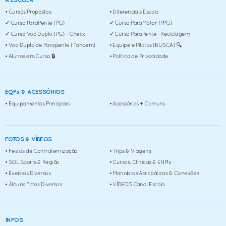
A ESCOLA
• Cursos Propostos
• Diferenciais Escola
✓ Curso ParaPente (PG)
✓ Curso ParaMotor (PPG)
✓ Curso Voo Duplo (PG) - Check
✓ Curso ParaPente - Reciclagem
• Voo Duplo de Parapente (Tandem)
• Equipe e Pilotos (BUSCA) 🔍
• Alunos em Curso 🔒
• Política de Privacidade
EQPs. & ACESSÓRIOS
• Equipamentos Principais
• Acessórios + Comuns
FOTOS & VÍDEOS
• Festas de Confraternização
• Trips & Viagens
• SOL Sports & Região
• Cursos, Clínicas & ENPIs
• Eventos Diversos
• Manobras Acrobáticas & Conexões
• Álbuns Fotos Diversos
• VÍDEOS Canal Escola
INFOS