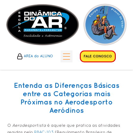
FALE CONOSCO
ÁREA do ALUNO
HISTÓRICOS
• Histórico do Esporte
Entenda as Diferenças Básicas
• Histórico do Clube
entre as Categorias mais
Próximas no Aerodesporto
• Histórico da Escola
Aeródinos
A ESCOLA
• Cursos Propostos
O
Aerodesportista
é aquele que pratica as atividades
• Diferenciais Escola
regidas pelo
RBAC-103
(Regulamento Brasileiro de