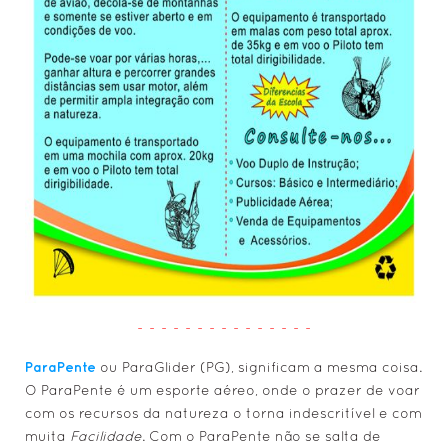
• de ALUNO para NÍVEL 1 / CBVL
• Associações & Federações
• Órgãos Homologadores
• Bandeiras - Clube de Voo
• O que é Pontuação OLC ?
• O Voo Livre, é Livre ?
• A Arte de Voar e Velejar
• Fabricantes > Asas Parapente e ParaMotor
• Fabricantes > Estrutura ParaMotor & ParaTrike
• Fabricantes > Acessórios e Instrumentos
• Acessórios Diversos PPG
- - - - - - - - - - - - - - -
• Revisão Geral > ParaPentes
• Revisão Geral > Reservas
ParaPente
ou ParaGlider (PG), significam a mesma coisa.
O ParaPente é um esporte aéreo, onde o prazer de voar
• Lançamento de Reserva
com os recursos da natureza o torna indescritível e com
• Validade dos Reservas (Páraquedas de
muita
Facilidade
. Com o ParaPente não se salta de
Emergência)