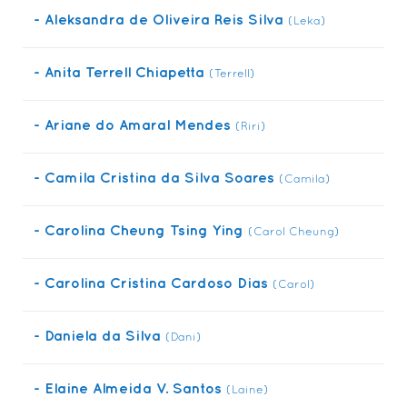
- Aleksandra de Oliveira Reis Silva
(Leka)
• Tutorial > ICOM / IC-V 86 - Configs Básicas
• Previsão do Tempo & Mapas
- Anita Terrell Chiapetta
(Terrell)
• Links Diversos
• Matéria sobre Velas Usadas
- Ariane do Amaral Mendes
(Riri)
• Resinagem em Asas Flexíveis
CONTATO
- Camila Cristina da Silva Soares
(Camila)
• Contato via WhatsApp
• E-Mail
- Carolina Cheung Tsing Ying
(Carol Cheung)
• Redes Sociais
• Mapa Localização > Rampa
- Carolina Cristina Cardoso Dias
(Carol)
• Mapa Localização > Pouso
- Daniela da Silva
(Dani)
- Elaine Almeida V. Santos
(Laine)