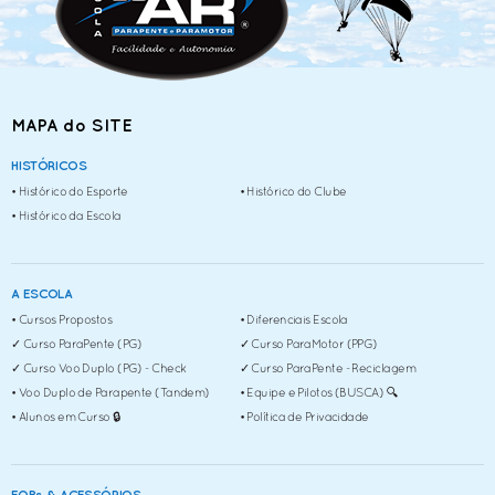
MAPA do SITE
HISTÓRICOS
• Histórico do Esporte
• Histórico do Clube
• Histórico da Escola
A ESCOLA
• Cursos Propostos
• Diferenciais Escola
✓ Curso ParaPente (PG)
✓ Curso ParaMotor (PPG)
✓ Curso Voo Duplo (PG) - Check
✓ Curso ParaPente - Reciclagem
• Voo Duplo de Parapente (Tandem)
• Equipe e Pilotos (BUSCA) 🔍
• Alunos em Curso 🔒
• Política de Privacidade