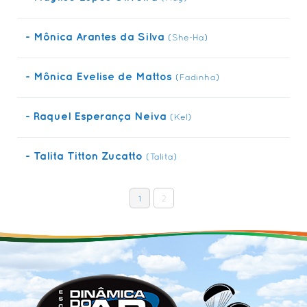
- Mônica Arantes da Silva
(She-Ha)
- Mônica Evelise de Mattos
(Fadinha)
- Raquel Esperança Neiva
(Kel)
- Talita Titton Zucatto
(Talita)
1
2