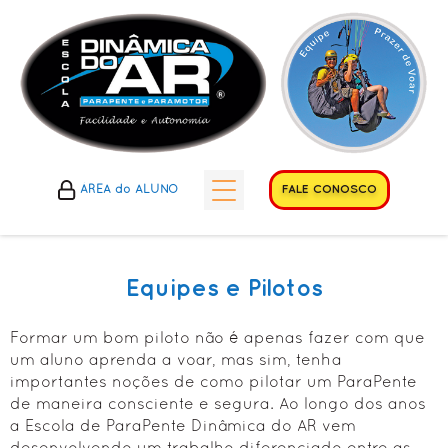
FALE CONOSCO
ÁREA do ALUNO
HISTÓRICOS
• Histórico do Esporte
Equipes e Pilotos
• Histórico do Clube
Formar um bom piloto não é apenas fazer com que
• Histórico da Escola
um aluno aprenda a voar, mas sim, tenha
importantes noções de como pilotar um ParaPente
A ESCOLA
de maneira consciente e segura. Ao longo dos anos
• Cursos Propostos
a Escola de ParaPente Dinâmica do AR vem
• Diferenciais Escola