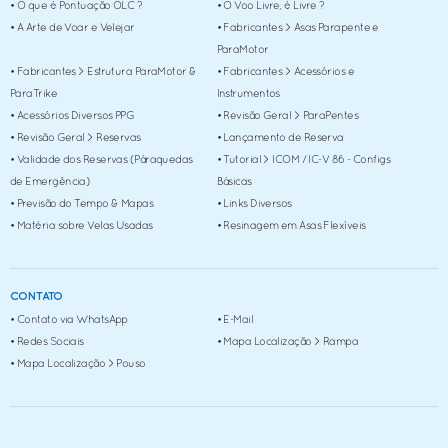
• O que é Pontuação OLC ?
• O Voo Livre, é Livre ?
• A Arte de Voar e Velejar
• Fabricantes > Asas Parapente e
ParaMotor
• Fabricantes > Estrutura ParaMotor &
• Fabricantes > Acessórios e
ParaTrike
Instrumentos
• Acessórios Diversos PPG
• Revisão Geral > ParaPentes
• Revisão Geral > Reservas
• Lançamento de Reserva
• Validade dos Reservas (Páraquedas
• Tutorial > ICOM / IC-V 86 - Configs
de Emergência)
Básicas
• Previsão do Tempo & Mapas
• Links Diversos
• Matéria sobre Velas Usadas
• Resinagem em Asas Flexíveis
CONTATO
• Contato via WhatsApp
• E-Mail
• Redes Sociais
• Mapa Localização > Rampa
• Mapa Localização > Pouso