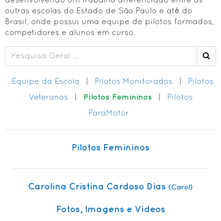
desenvolvendo um trabalho diferenciado entre as
outras escolas do Estado de São Paulo e até do
✓ Curso ParaPente (PG)
Brasil, onde possui uma equipe de pilotos formados,
✓ Curso ParaMotor (PPG)
competidores e alunos em curso.
✓ Curso Voo Duplo (PG) - Check
✓ Curso ParaPente - Reciclagem
• Voo Duplo de Parapente (Tandem)
Equipe da Escola
|
Pilotos Monitorados
|
Pilotos
• Equipe e Pilotos (BUSCA) 🔍
Pilotos Femininos
Veteranos
|
|
Pilotos
• Alunos em Curso 🔒
ParaMotor
• Política de Privacidade
EQPs. & ACESSÓRIOS
Pilotos Femininos
• Equipamentos Principais
• Acessórios + Comuns
Carolina Cristina Cardoso Dias
(Carol)
FOTOS & VÍDEOS
• Festas de Confraternização
Fotos, Imagens e Vídeos
• Trips & Viagens