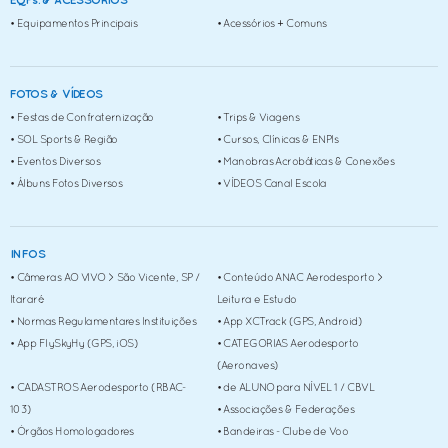
EQPs. & ACESSÓRIOS
• Equipamentos Principais
• Acessórios + Comuns
FOTOS & VÍDEOS
• Festas de Confraternização
• Trips & Viagens
• SOL Sports & Região
• Cursos, Clínicas & ENPIs
• Eventos Diversos
• Manobras Acrobáticas & Conexões
• Álbuns Fotos Diversos
• VÍDEOS Canal Escola
INFOS
• Câmeras AO VIVO > São Vicente, SP /
• Conteúdo ANAC Aerodesporto >
Itararé
Leitura e Estudo
• Normas Regulamentares Instituições
• App XCTrack (GPS, Android)
• App FlySkyHy (GPS, iOS)
• CATEGORIAS Aerodesporto
(Aeronaves)
• CADASTROS Aerodesporto (RBAC-
• de ALUNO para NÍVEL 1 / CBVL
103)
• Associações & Federações
• Órgãos Homologadores
• Bandeiras - Clube de Voo