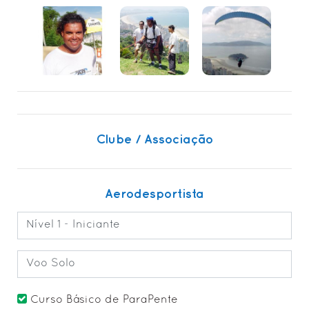
• SOL Sports & Região
• Cursos, Clínicas & ENPIs
• Eventos Diversos
• Manobras Acrobáticas & Conexões
• Álbuns Fotos Diversos
• VÍDEOS Canal Escola
Clube / Associação
INFOS
• Câmeras AO VIVO > São Vicente, SP / Itararé
• Conteúdo ANAC Aerodesporto > Leitura e Estudo
Aerodesportista
• Normas Regulamentares Instituições
Nível 1 - Iniciante
• App XCTrack (GPS, Android)
• App FlySkyHy (GPS, iOS)
Voo Solo
• CATEGORIAS Aerodesporto (Aeronaves)
• CADASTROS Aerodesporto (RBAC-103)
Curso Básico de ParaPente