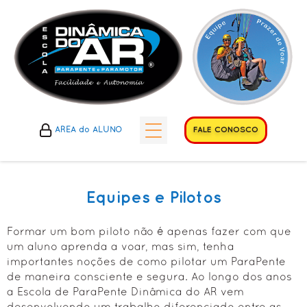
FALE CONOSCO
ÁREA do ALUNO
HISTÓRICOS
• Histórico do Esporte
Equipes e Pilotos
• Histórico do Clube
Formar um bom piloto não é apenas fazer com que
• Histórico da Escola
um aluno aprenda a voar, mas sim, tenha
importantes noções de como pilotar um ParaPente
A ESCOLA
de maneira consciente e segura. Ao longo dos anos
• Cursos Propostos
a Escola de ParaPente Dinâmica do AR vem
• Diferenciais Escola