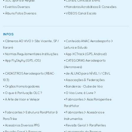
• SOL Sports & Região
• Cursos, Clínicas & ENPIs
• Eventos Diversos
• Manobras Acrobáticas & Conexões
• Álbuns Fotos Diversos
• VÍDEOS Canal Escola
INFOS
• Câmeras AO VIVO > São Vicente, SP /
• Conteúdo ANAC Aerodesporto >
Itararé
Leitura e Estudo
• Normas Regulamentares Instituições
• App XCTrack (GPS, Android)
• App FlySkyHy (GPS, iOS)
• CATEGORIAS Aerodesporto
(Aeronaves)
• CADASTROS Aerodesporto (RBAC-
• de ALUNO para NÍVEL 1 / CBVL
103)
• Associações & Federações
• Órgãos Homologadores
• Bandeiras - Clube de Voo
• O que é Pontuação OLC ?
• O Voo Livre, é Livre ?
• A Arte de Voar e Velejar
• Fabricantes > Asas Parapente e
ParaMotor
• Fabricantes > Estrutura ParaMotor &
• Fabricantes > Acessórios e
ParaTrike
Instrumentos
• Acessórios Diversos PPG
• Revisão Geral > ParaPentes
• Revisão Geral > Reservas
• Lançamento de Reserva