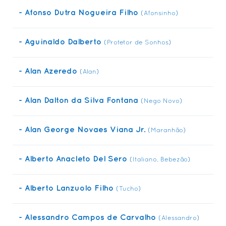
- Afonso Dutra Nogueira Filho
• Tutorial > ICOM / IC-V 86 - Configs Básicas
(Afonsinho)
• Previsão do Tempo & Mapas
- Aguinaldo Dalberto
(Protetor de Sonhos)
• Links Diversos
• Matéria sobre Velas Usadas
- Alan Azeredo
(Alan)
• Resinagem em Asas Flexíveis
CONTATO
- Alan Dalton da Silva Fontana
(Nego Novo)
• Contato via WhatsApp
• E-Mail
- Alan George Novaes Viana Jr.
(Maranhão)
• Redes Sociais
• Mapa Localização > Rampa
- Alberto Anacleto Del Sero
(Italiano, Bebezão)
• Mapa Localização > Pouso
- Alberto Lanzuolo Filho
(Tucho)
- Alessandro Campos de Carvalho
(Alessandro)