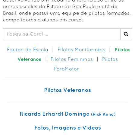
desenvolvendo um trabalho diferenciado entre as
outras escolas do Estado de São Paulo e até do
✓ Curso ParaPente (PG)
Brasil, onde possui uma equipe de pilotos formados,
✓ Curso ParaMotor (PPG)
competidores e alunos em curso.
✓ Curso Voo Duplo (PG) - Check
✓ Curso ParaPente - Reciclagem
• Voo Duplo de Parapente (Tandem)
Pilotos
Equipe da Escola
|
Pilotos Monitorados
|
• Equipe e Pilotos (BUSCA) 🔍
Veteranos
|
Pilotos Femininos
|
Pilotos
• Alunos em Curso 🔒
ParaMotor
• Política de Privacidade
EQPs. & ACESSÓRIOS
Pilotos Veteranos
• Equipamentos Principais
• Acessórios + Comuns
Ricardo Erhardt Domingo
(Rick Kung)
FOTOS & VÍDEOS
• Festas de Confraternização
Fotos, Imagens e Vídeos
• Trips & Viagens