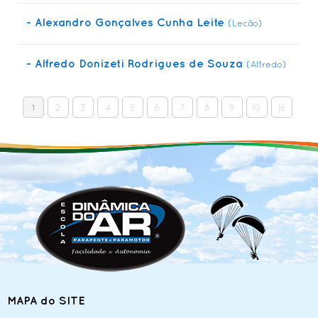
- Alexandro Gonçalves Cunha Leite
(Lecão)
- Alfredo Donizeti Rodrigues de Souza
(Alfredo)
1
2
3
4
5
6
7
8
9
10
16
MAPA do SITE