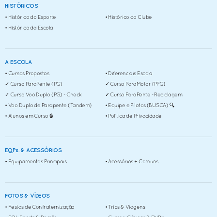
HISTÓRICOS
• Histórico do Esporte
• Histórico do Clube
• Histórico da Escola
A ESCOLA
• Cursos Propostos
• Diferenciais Escola
✓ Curso ParaPente (PG)
✓ Curso ParaMotor (PPG)
✓ Curso Voo Duplo (PG) - Check
✓ Curso ParaPente - Reciclagem
• Voo Duplo de Parapente (Tandem)
• Equipe e Pilotos (BUSCA) 🔍
• Alunos em Curso 🔒
• Política de Privacidade
EQPs. & ACESSÓRIOS
• Equipamentos Principais
• Acessórios + Comuns
FOTOS & VÍDEOS
• Festas de Confraternização
• Trips & Viagens