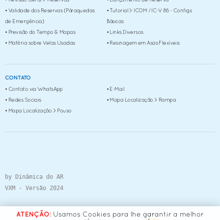
• Validade dos Reservas (Páraquedas
• Tutorial > ICOM / IC-V 86 - Configs
de Emergência)
Básicas
• Previsão do Tempo & Mapas
• Links Diversos
• Matéria sobre Velas Usadas
• Resinagem em Asas Flexíveis
CONTATO
• Contato via WhatsApp
• E-Mail
• Redes Sociais
• Mapa Localização > Rampa
• Mapa Localização > Pouso
by Dinâmica do AR
VXM - Versão 2024
ATENÇÃO:
Usamos Cookies para lhe garantir a melhor